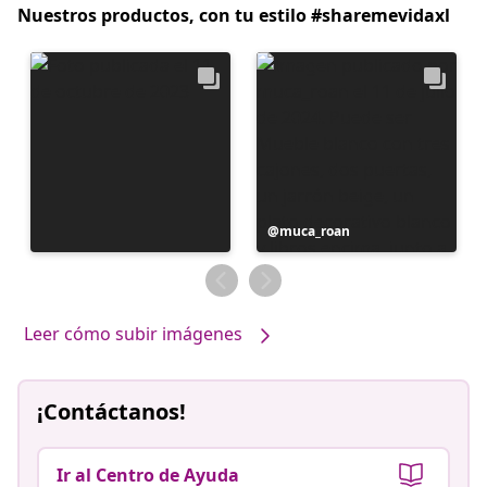
Nuestros productos, con tu estilo #sharemevidaxl
Publicación
muca_roan
realizada
por
Leer cómo subir imágenes
¡Contáctanos!
Ir al Centro de Ayuda