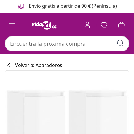
Anterior
Siguiente
Envío gratis a partir de 90 € (Península)
Volver a: Aparadores
Colección de co
#sharemevidaxl