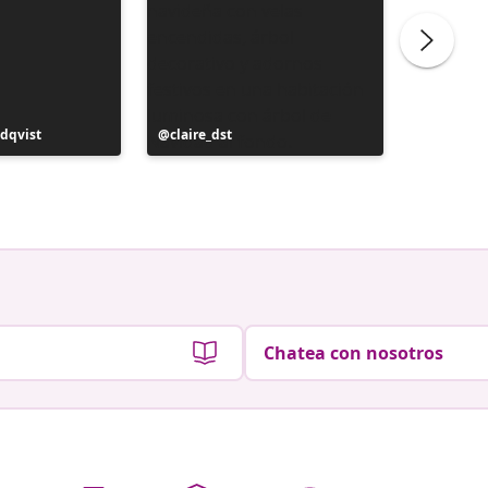
dqvist
Publicación
claire_dst
realizada
por
Chatea con nosotros