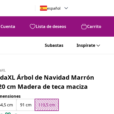
español
Cuenta
Lista de deseos
Carrito
99
72
€
Subastas
Inspírate
daXL
idaXL Árbol de Navidad Marrón
20 cm Madera de teca maciza
mensiones
64,5 cm
91 cm
119,5 cm