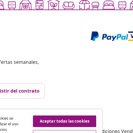
fertas semanales,
istir del contrato
vidaXL
okies se
Aceptar todas las cookies
izar el uso
Afiliación
Sobre vidaXL
cios
a vidaXL
Términos y Condiciones Vend