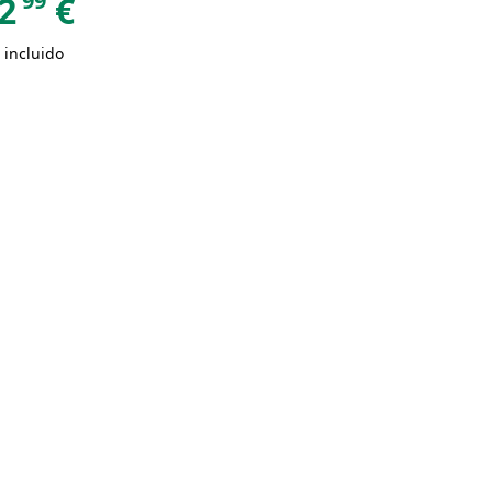
99
2
€
 incluido