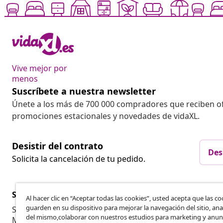
Vive mejor por
menos
Suscríbete a nuestra newsletter
Únete a los más de 700 000 compradores que reciben o
promociones estacionales y novedades de vidaXL.
Desistir del contrato
Des
Solicita la cancelación de tu pedido.
Servicio al Cliente
Empresas
Al hacer clic en “Aceptar todas las cookies”, usted acepta que las co
guarden en su dispositivo para mejorar la navegación del sitio, anal
Seguimiento del pedido
Programa de 
del mismo,colaborar con nuestros estudios para marketing y anun
Mi cuenta
Producir par