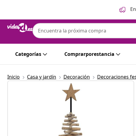
Anterior
Siguiente
En
vidaXL
vidaXL Árbol de Navidad Marrón 120 cm M
Categorías
Comprarporestancia
Inicio
Casa y jardín
Decoración
Decoraciones fes