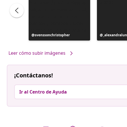
Publicación
svenssonchristopher
Publicación
_alexandralun
realizada
realizada
por
por
Leer cómo subir imágenes
¡Contáctanos!
Ir al Centro de Ayuda