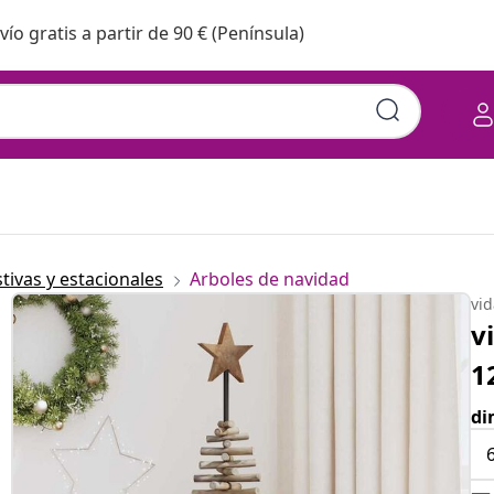
vío gratis a partir de 90 € (Península)
adera de teca maciza
tivas y estacionales
Arboles de navidad
vi
v
1
di