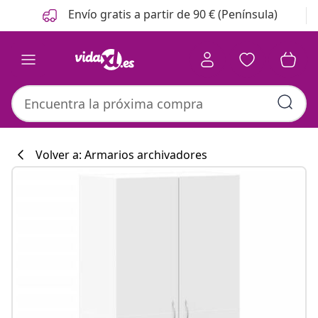
Anterior
Siguiente
Envío gratis a partir de 90 € (Península)
Volver a: Armarios archivadores
Colección de co
#sharemevidaxl