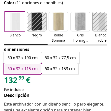
Color
(11 opciones disponibles)
Blanco
Negro
Roble
Gris
Blanco y
Sonoma
hormigó
roble
n
sonoma
dimensiones
60 x 32 x 190 cm
60 x 32 x 77,5 cm
60 x 32 x 115 cm
60 x 32 x 153 cm
99
132
€
IVA incluido
Descripción
Este archivador, con un diseño sencillo pero elegante,
será una excelente opción para mantener bien