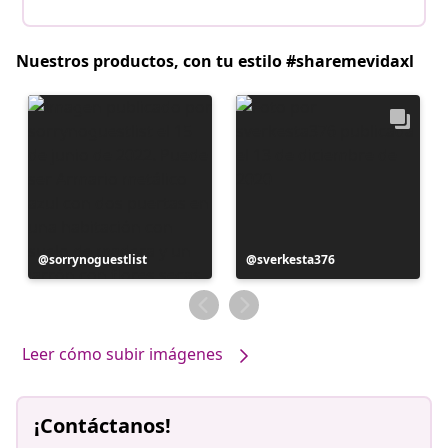
Nuestros productos, con tu estilo #sharemevidaxl
Publicación
sorrynoguestlist
Publicación
sverkesta376
realizada
realizada
por
por
Leer cómo subir imágenes
¡Contáctanos!