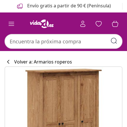
Anterior
Siguiente
Envío gratis a partir de 90 € (Península)
Volver a: Armarios roperos
Colección de co
#sharemevidaxl