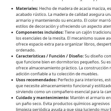
Materiales:
Hecho de madera de acacia maciza, es
acabado rústico. La madera de calidad asegura una
armario y manteniendo su encanto. El color marrón
estilos de decoración y ofreciendo un aspecto ate
Componentes incluidos:
Tiene un cajón tradicion
los esenciales de la mesita. El mecanismo suave 
ofrece espacio extra para organizar libros, despe
ordenado.
Características / Función / Diseño:
Su diseño com
que funcione bien en dormitorios pequeños. Su es
ofrece almacenamiento práctico. La construcción r
adición confiable a tu colección de muebles.
Usos recomendados:
Perfecto para interiores, es
que necesite almacenamiento funcional y estilizado
sirviendo como un compañero esencial para la cam
Cuidado y mantenimiento:
Mantén el armario en
un paño seco. Evita productos químicos agresivos
limpieza periódica ayuda a que siga luciendo muy 