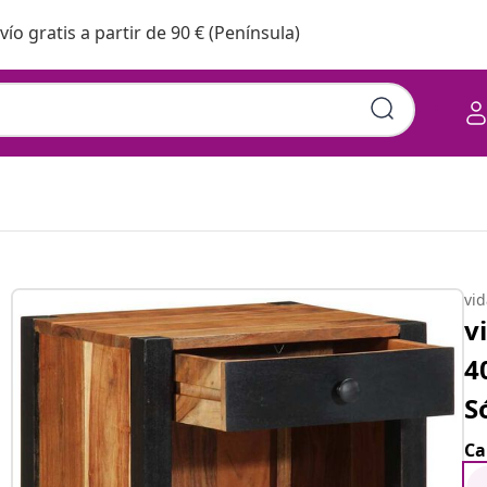
vío gratis a partir de 90 € (Península)
vi
v
4
S
Ca