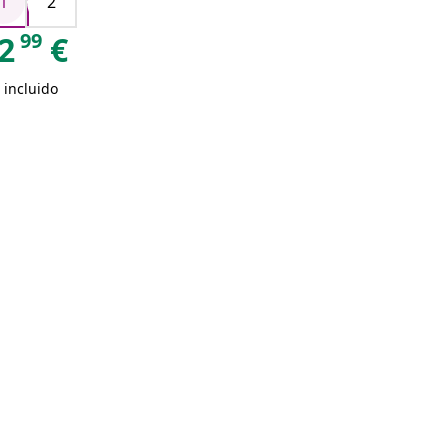
1
2
99
2
€
 incluido