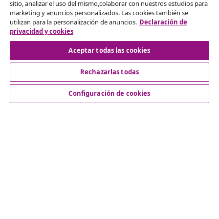
Desistir del contrato
sitio, analizar el uso del mismo,colaborar con nuestros estudios para
marketing y anuncios personalizados. Las cookies también se
Solicita la cancelación de tu pedido.
utilizan para la personalización de anuncios.
Declaración de
privacidad y cookies
Desistir del contrato
Aceptar todas las cookies
Rechazarlas todas
Servicio al Cliente
Configuración de cookies
Empresas
vidaXL
Descubre mas