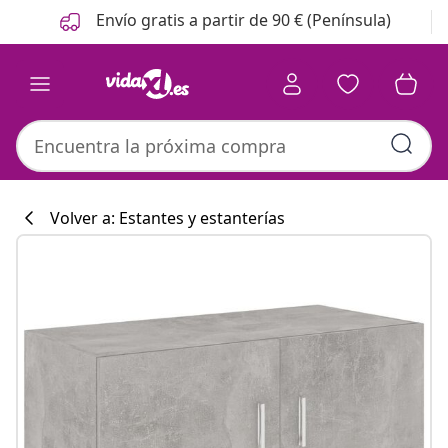
Anterior
Siguiente
Envío gratis a partir de 90 € (Península)
Volver a: Estantes y estanterías
Colección de co
#sharemevidaxl