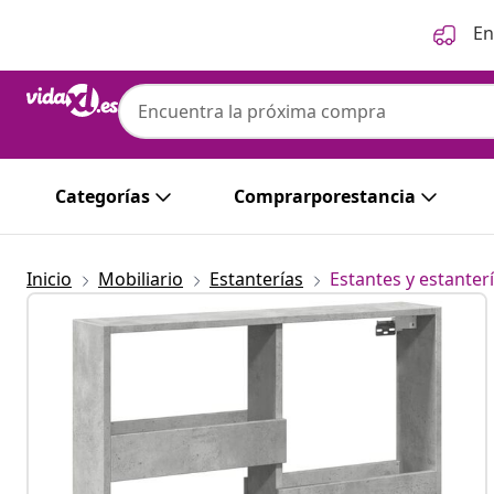
Anterior
Siguiente
En
Categorías
Comprarporestancia
Inicio
Mobiliario
Estanterías
Estantes y estanter