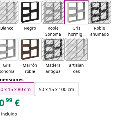
Blanco
Negro
Roble
Gris
Roble
Sonoma
hormigó
ahumado
n
Gris
Marrón
Madera
artisian
sonoma
roble
antigua
oak
mensiones
80 x 15 x 80 cm
50 x 15 x 100 cm
99
0
€
 incluido