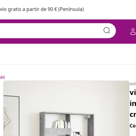
vío gratis a partir de 90 € (Península)
ías
vi
v
i
c
Co