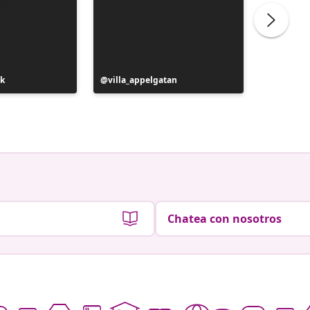
ak
Publicación
villa_appelgatan
Publicac
jassie_
realizada
realizad
por
por
Chatea con nosotros