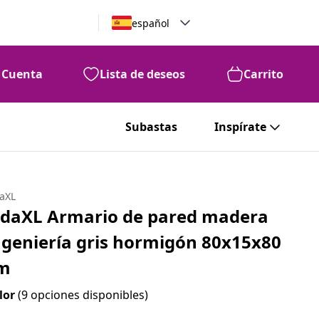
español
Cuenta
Lista de deseos
Carrito
Subastas
Inspírate
daXL
idaXL Armario de pared madera
ngeniería gris hormigón 80x15x80
m
lor
(9 opciones disponibles)