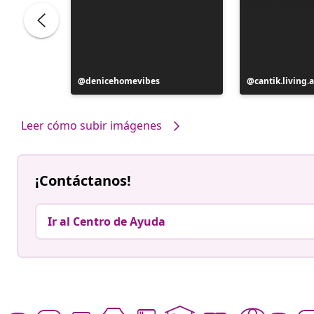
Publicación
denicehomevibes
Publicación
cantik.living.
realizada
realizada
por
por
Leer cómo subir imágenes
¡Contáctanos!
Ir al Centro de Ayuda