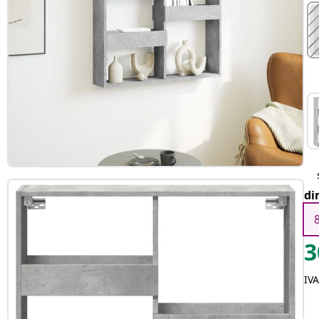
di
3
IVA