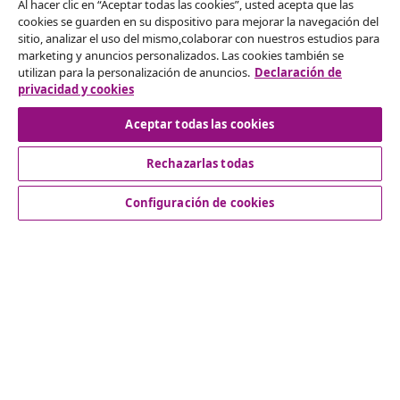
Al hacer clic en “Aceptar todas las cookies”, usted acepta que las
cookies se guarden en su dispositivo para mejorar la navegación del
Desistir del contrato
sitio, analizar el uso del mismo,colaborar con nuestros estudios para
marketing y anuncios personalizados. Las cookies también se
Solicita la cancelación de tu pedido.
utilizan para la personalización de anuncios.
Declaración de
privacidad y cookies
Desistir del contrato
Aceptar todas las cookies
Rechazarlas todas
Servicio al Cliente
Configuración de cookies
Empresas
vidaXL
Descubre mas