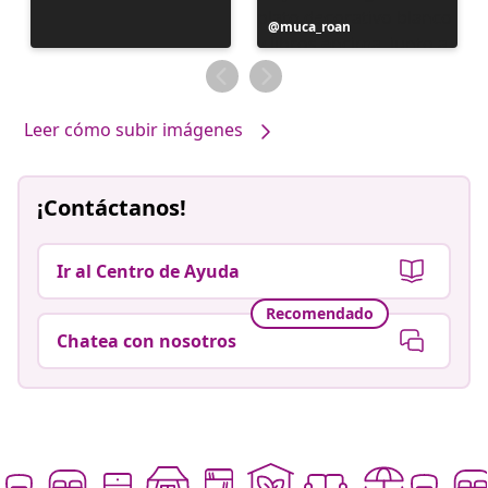
Publicación
muca_roan
realizada
por
Leer cómo subir imágenes
¡Contáctanos!
Ir al Centro de Ayuda
Recomendado
Chatea con nosotros