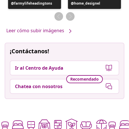
Publicación
farmylifeheadingtons
Publicación
home_designel
realizada
realizada
por
por
Leer cómo subir imágenes
¡Contáctanos!
Ir al Centro de Ayuda
Recomendado
Chatea con nosotros