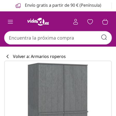
Anterior
Siguiente
Envío gratis a partir de 90 € (Península)
Volver a: Armarios roperos
Colección de co
#sharemevidaxl