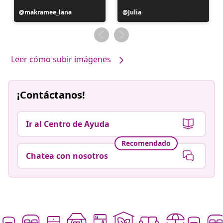
Publicación
makramee_lana
Publicación
Julia
realizada
realizada
por
por
Leer cómo subir imágenes
¡Contáctanos!
Ir al Centro de Ayuda
Recomendado
Chatea con nosotros