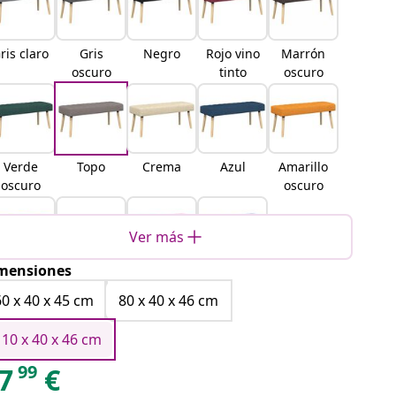
ris claro
Gris
Negro
Rojo vino
Marrón
oscuro
tinto
oscuro
Verde
Topo
Crema
Azul
Amarillo
oscuro
oscuro
Ver más
mensiones
Amarillo
Blanco
Rosa
Azul
claro
vaquero
60 x 40 x 45 cm
80 x 40 x 46 cm
110 x 40 x 46 cm
99
7
€