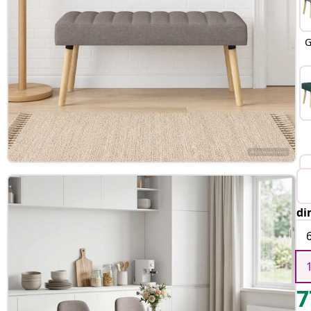
G
di
7