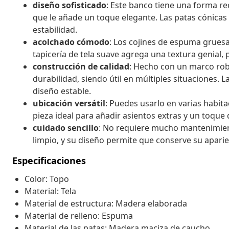
diseño sofisticado
: Este banco tiene una forma r
que le añade un toque elegante. Las patas cónicas
estabilidad.
acolchado cómodo
: Los cojines de espuma grues
tapicería de tela suave agrega una textura genial, p
construcción de calidad
: Hecho con un marco rob
durabilidad, siendo útil en múltiples situaciones
diseño estable.
ubicación versátil
: Puedes usarlo en varias habita
pieza ideal para añadir asientos extras y un toque d
cuidado sencillo
: No requiere mucho mantenimien
limpio, y su diseño permite que conserve su apari
Especificaciones
Color: Topo
Material: Tela
Material de estructura: Madera elaborada
Material de relleno: Espuma
Material de las patas: Madera maciza de caucho