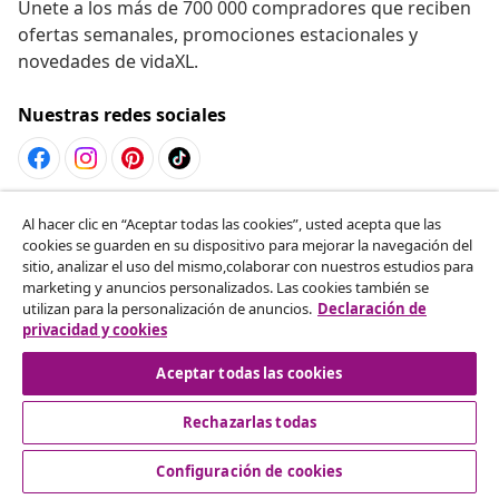
Únete a los más de 700 000 compradores que reciben
ofertas semanales, promociones estacionales y
novedades de vidaXL.
Nuestras redes sociales
Desistir del contrato
Al hacer clic en “Aceptar todas las cookies”, usted acepta que las
cookies se guarden en su dispositivo para mejorar la navegación del
Solicita la cancelación de tu pedido.
sitio, analizar el uso del mismo,colaborar con nuestros estudios para
marketing y anuncios personalizados. Las cookies también se
Desistir del contrato
utilizan para la personalización de anuncios.
Declaración de
privacidad y cookies
Aceptar todas las cookies
Servicio al Cliente
Rechazarlas todas
Empresas
Configuración de cookies