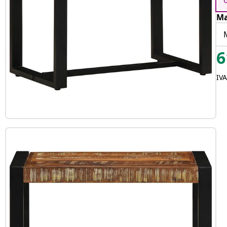
Ma
6
IVA