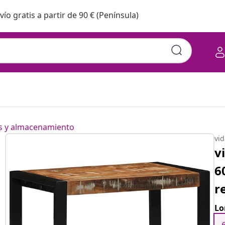
vío gratis a partir de 90 € (Península)
es y almacenamiento
vi
v
6
r
Lo