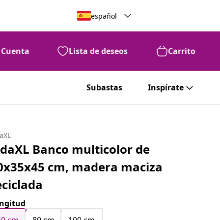
español
Cuenta
Lista de deseos
Carrito
Subastas
Inspírate
daXL
idaXL Banco multicolor de
0x35x45 cm, madera maciza
eciclada
ngitud