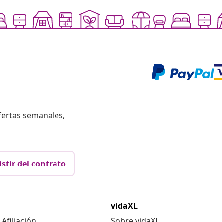
fertas semanales,
istir del contrato
vidaXL
Afiliación
Sobre vidaXL