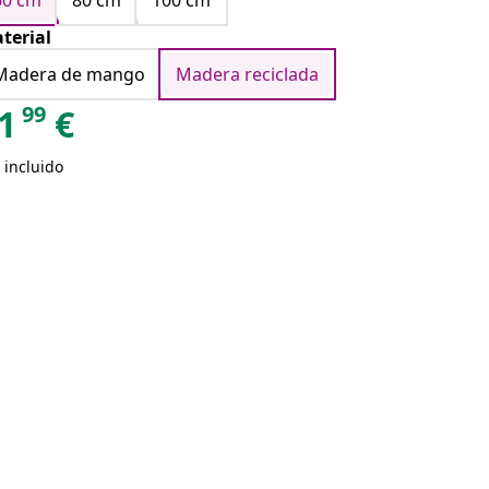
60 cm
80 cm
100 cm
terial
Madera de mango
Madera reciclada
99
1
€
 incluido