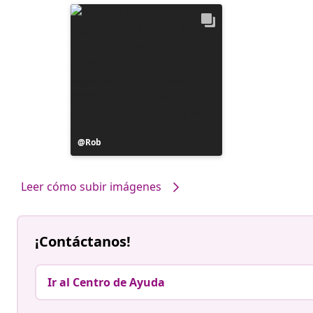
Publicación
Rob
realizada
por
Leer cómo subir imágenes
¡Contáctanos!
Ir al Centro de Ayuda