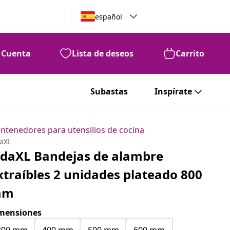
español
Cuenta
Lista de deseos
Carrito
Subastas
Inspírate
ntenedores para utensilios de cocina
daXL
idaXL Bandejas de alambre
xtraíbles 2 unidades plateado 800
mm
mensiones