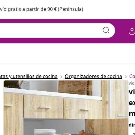
vío gratis a partir de 90 € (Península)
as y utensilios de cocina
Organizadores de cocina
Co
vi
v
e
di