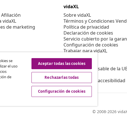
vidaXL
Afiliación
Sobre vidaXL
a vidaXL
Términos y Condiciones Vend
es de marketing
Política de privacidad
Declaración de cookies
Servicio cubierto por la garan
Configuración de cookies
Trabajar para vidaXL
Aviso legal
okies se
Seguridad
Aceptar todas las cookies
izar el uso
Persona responsable de la U
cios
Política de EPR
ción de
Rechazarlas todas
Información de accesibilidad
Configuración de cookies
© 2008-2026 vidaX