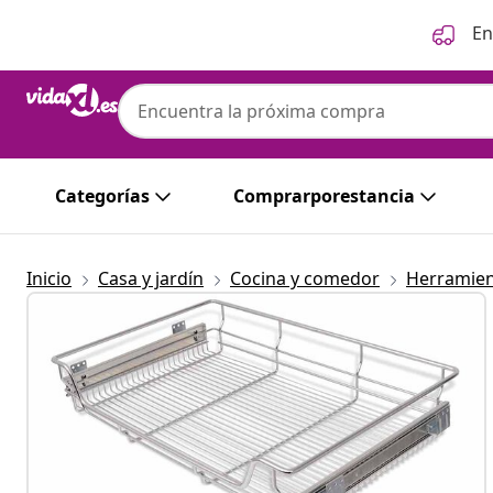
Anterior
Siguiente
En
Categorías
Comprarporestancia
Inicio
Casa y jardín
Cocina y comedor
Herramient