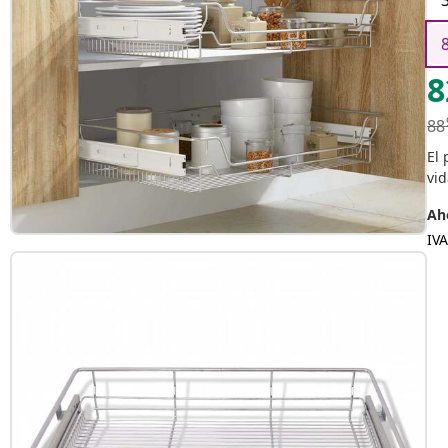
8
88
El 
vid
Aho
IVA