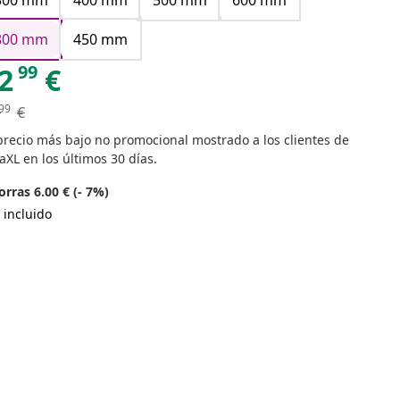
300 mm
400 mm
500 mm
600 mm
800 mm
450 mm
99
2
€
99
€
precio más bajo no promocional mostrado a los clientes de
aXL en los últimos 30 días.
rras 6.00 € (- 7%)
 incluido