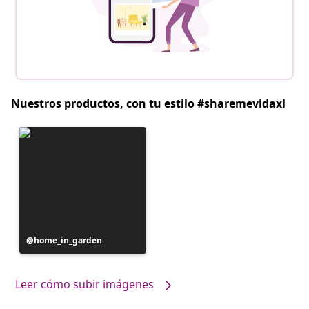
Nuestros productos, con tu estilo #sharemevidaxl
Publicación
home_in_garden
realizada
por
Leer cómo subir imágenes