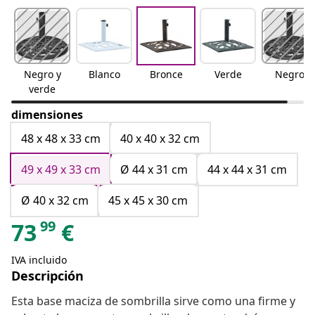
Negro y
Blanco
Bronce
Verde
Negro
verde
dimensiones
48 x 48 x 33 cm
40 x 40 x 32 cm
49 x 49 x 33 cm
Ø 44 x 31 cm
44 x 44 x 31 cm
Ø 40 x 32 cm
45 x 45 x 30 cm
99
73
€
IVA incluido
Descripción
Esta base maciza de sombrilla sirve como una firme y