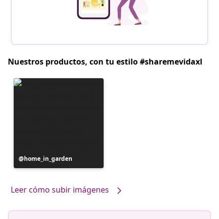
Nuestros productos, con tu estilo #sharemevidaxl
Publicación
home_in_garden
realizada
por
Leer cómo subir imágenes