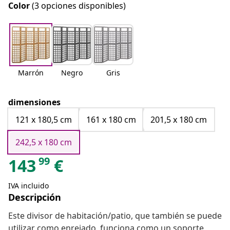
Color
(3 opciones disponibles)
Marrón
Negro
Gris
dimensiones
121 x 180,5 cm
161 x 180 cm
201,5 x 180 cm
242,5 x 180 cm
99
143
€
IVA incluido
Descripción
Este divisor de habitación/patio, que también se puede
utilizar como enrejado, funciona como un soporte