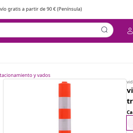
vío gratis a partir de 90 € (Península)
stacionamiento y vados
vi
v
t
Ca