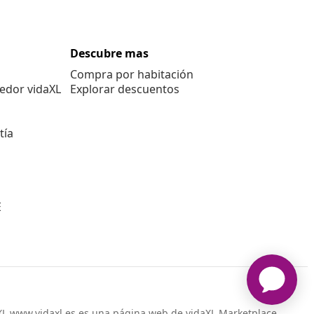
Descubre mas
Compra por habitación
edor vidaXL
Explorar descuentos
tía
E
L www.vidaxl.es es una página web de vidaXL Marketplace