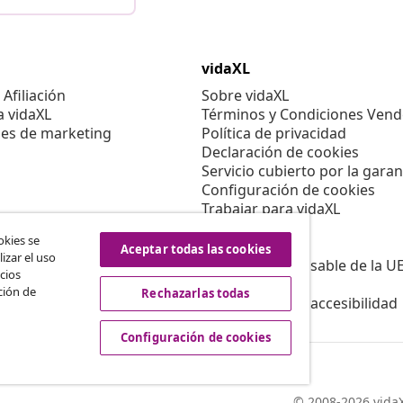
vidaXL
Afiliación
Sobre vidaXL
a vidaXL
Términos y Condiciones Vend
es de marketing
Política de privacidad
Declaración de cookies
Servicio cubierto por la garan
Configuración de cookies
Trabajar para vidaXL
Aviso legal
okies se
Seguridad
Aceptar todas las cookies
izar el uso
Persona responsable de la U
cios
Política de EPR
ción de
Rechazarlas todas
Información de accesibilidad
Configuración de cookies
© 2008-2026 vidaX