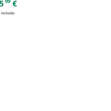
99
5
€
 incluido