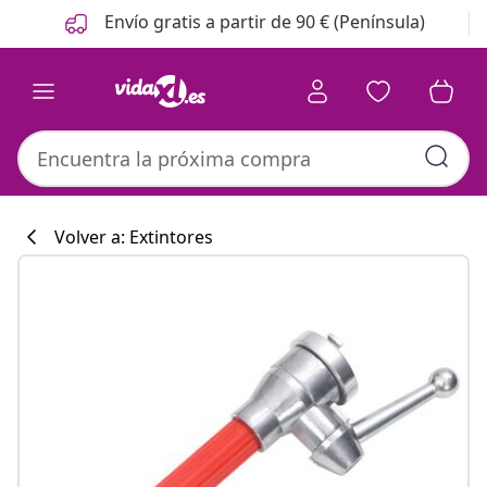
Anterior
Siguiente
Envío gratis a partir de 90 € (Península)
Volver a: Extintores
Colección de co
#sharemevidaxl