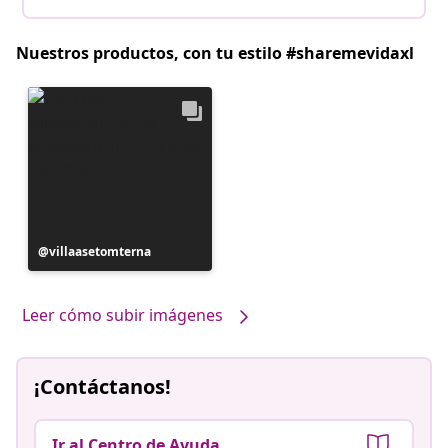
Nuestros productos, con tu estilo #sharemevidaxl
Publicación
villaasetomterna
realizada
por
Leer cómo subir imágenes
¡Contáctanos!
Ir al Centro de Ayuda