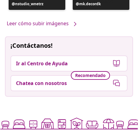
Publicación
nstudio_wnetrz
Publicación
mk.decordk
realizada
realizada
por
por
Leer cómo subir imágenes
¡Contáctanos!
Ir al Centro de Ayuda
Recomendado
Chatea con nosotros