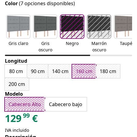
Color
(7 opciones disponibles)
Gris claro
Gris
Negro
Marrón
Taupé
oscuro
oscuro
Longitud
80 cm
90 cm
140 cm
160 cm
180 cm
200 cm
Modelo
Cabecero Alto
Cabecero bajo
99
129
€
IVA incluido