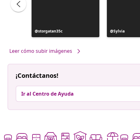
ele
Publicación
storgatan35c
Publicación
Sylvia
realizada
realizada
por
por
Leer cómo subir imágenes
¡Contáctanos!
Ir al Centro de Ayuda