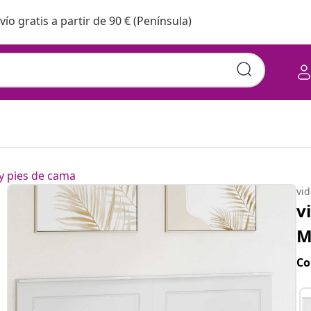
vío gratis a partir de 90 € (Península)
y pies de cama
vi
v
M
Co