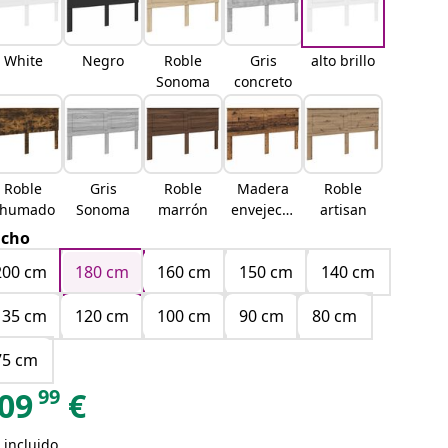
White
Negro
Roble
Gris
alto brillo
Sonoma
concreto
Roble
Gris
Roble
Madera
Roble
ahumado
Sonoma
marrón
envejecid
artisan
a
cho
200 cm
180 cm
160 cm
150 cm
140 cm
135 cm
120 cm
100 cm
90 cm
80 cm
75 cm
99
09
€
 incluido