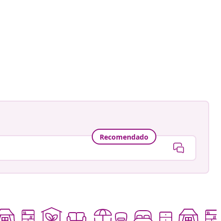
ión
a
Recomendado