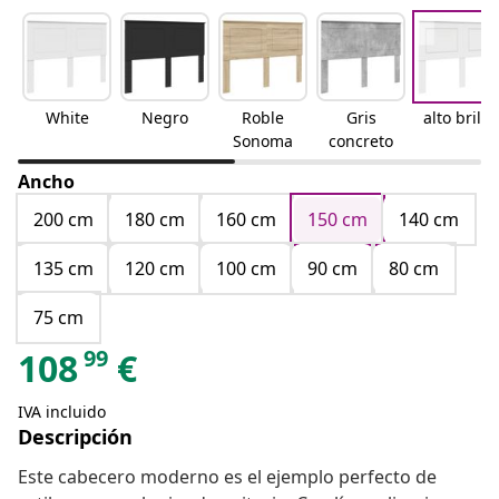
White
Negro
Roble
Gris
alto brillo
Sonoma
concreto
Ancho
200 cm
180 cm
160 cm
150 cm
140 cm
135 cm
120 cm
100 cm
90 cm
80 cm
75 cm
99
108
€
IVA incluido
Descripción
Este cabecero moderno es el ejemplo perfecto de