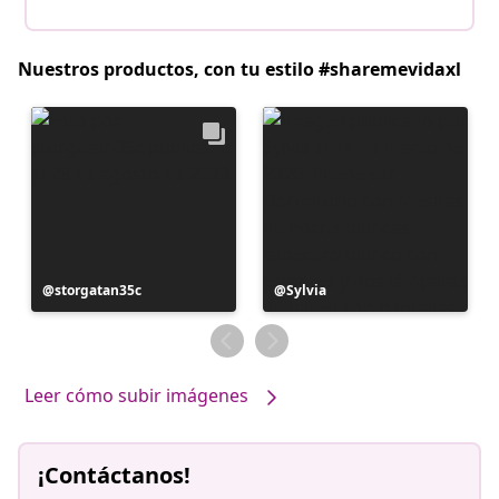
Nuestros productos, con tu estilo #sharemevidaxl
Publicación
storgatan35c
Publicación
Sylvia
realizada
realizada
por
por
Leer cómo subir imágenes
¡Contáctanos!