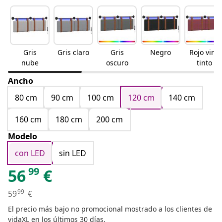
Gris
Gris claro
Gris
Negro
Rojo vino
nube
oscuro
tinto
Ancho
80 cm
90 cm
100 cm
120 cm
140 cm
160 cm
180 cm
200 cm
Modelo
con LED
sin LED
99
56
€
99
59
€
El precio más bajo no promocional mostrado a los clientes de
vidaXL en los últimos 30 días.