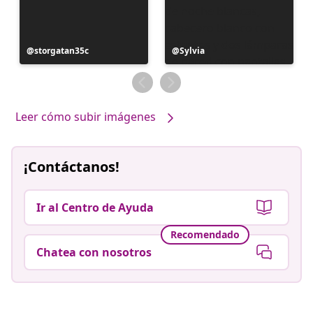
Publicación
storgatan35c
Publicación
Sylvia
realizada
realizada
por
por
Leer cómo subir imágenes
¡Contáctanos!
Ir al Centro de Ayuda
Recomendado
Chatea con nosotros