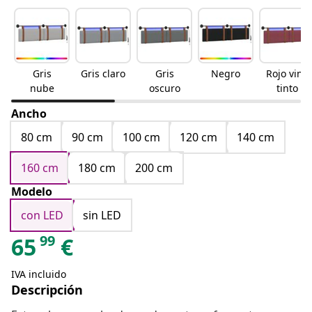
Gris
Gris claro
Gris
Negro
Rojo vino
nube
oscuro
tinto
Ancho
80 cm
90 cm
100 cm
120 cm
140 cm
160 cm
180 cm
200 cm
Modelo
con LED
sin LED
99
65
€
IVA incluido
Descripción