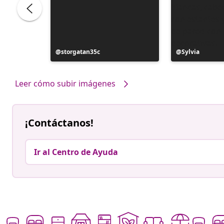
ele
Publicación
storgatan35c
Publicación
Sylvia
realizada
realizada
por
por
Leer cómo subir imágenes
¡Contáctanos!
Ir al Centro de Ayuda