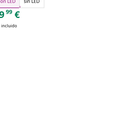
con LED
sin LED
99
9
€
 incluido