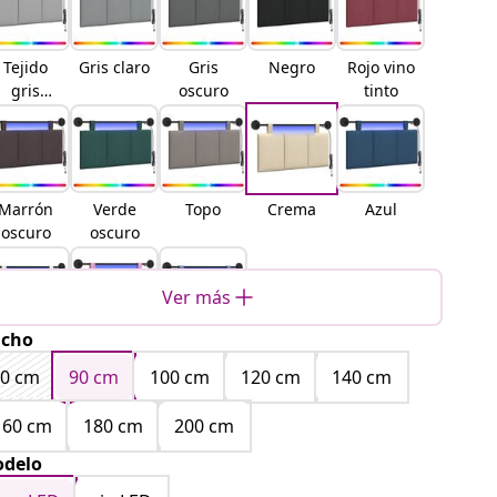
Tejido
Gris claro
Gris
Negro
Rojo vino
gris
oscuro
tinto
nube
Marrón
Verde
Topo
Crema
Azul
oscuro
oscuro
Ver más
cho
Blanco
Rosa
Azul
vaquero
80 cm
90 cm
100 cm
120 cm
140 cm
160 cm
180 cm
200 cm
delo