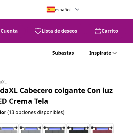
español
Cuenta
Lista de deseos
Carrito
Subastas
Inspírate
daXL
idaXL Cabecero colgante Con luz
ED Crema Tela
lor
(13 opciones disponibles)