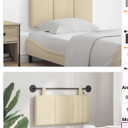
An
Mo