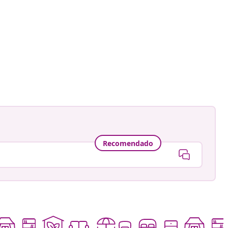
ión
a
Recomendado