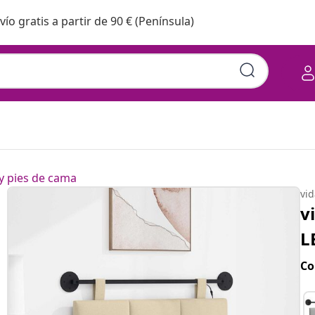
vío gratis a partir de 90 € (Península)
y pies de cama
vi
v
L
Co