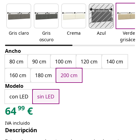
Gris claro
Gris
Crema
Azul
Verde
oscuro
grisáceo
Ancho
80 cm
90 cm
100 cm
120 cm
140 cm
160 cm
180 cm
200 cm
Modelo
con LED
sin LED
99
64
€
IVA incluido
Descripción