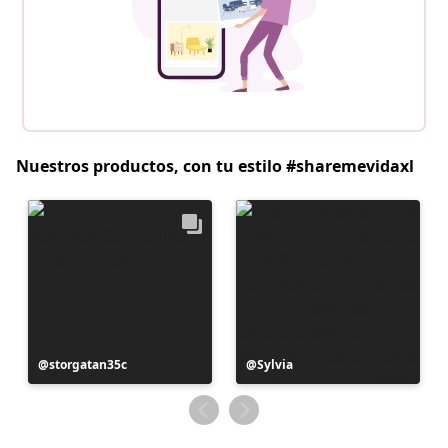
Nuestros productos, con tu estilo #sharemevidaxl
Publicación
storgatan35c
Publicación
Sylvia
realizada
realizada
por
por