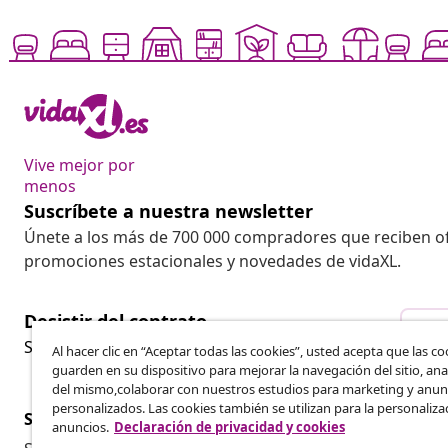
Vive mejor por
menos
Suscríbete a nuestra newsletter
Únete a los más de 700 000 compradores que reciben o
promociones estacionales y novedades de vidaXL.
Desistir del contrato
Des
Solicita la cancelación de tu pedido.
Al hacer clic en “Aceptar todas las cookies”, usted acepta que las co
guarden en su dispositivo para mejorar la navegación del sitio, anal
del mismo,colaborar con nuestros estudios para marketing y anun
personalizados. Las cookies también se utilizan para la personaliza
Servicio al Cliente
Empresas
anuncios.
Declaración de privacidad y cookies