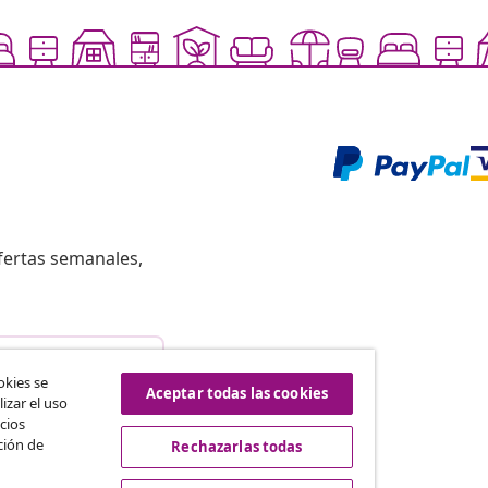
fertas semanales,
istir del contrato
okies se
Aceptar todas las cookies
izar el uso
cios
ción de
Rechazarlas todas
vidaXL