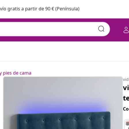
vío gratis a partir de 90 € (Península)
y pies de cama
vi
v
t
Co