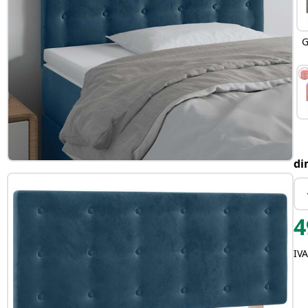
G
di
4
IVA