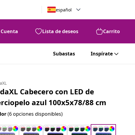
español
Cuenta
Lista de deseos
Carrito
Subastas
Inspírate
daXL
idaXL Cabecero con LED de
erciopelo azul 100x5x78/88 cm
lor
(6 opciones disponibles)