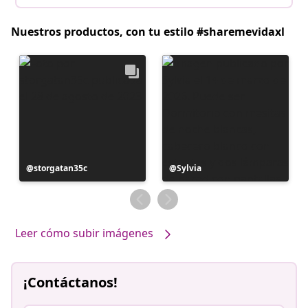
Nuestros productos, con tu estilo #sharemevidaxl
Publicación
storgatan35c
Publicación
Sylvia
realizada
realizada
por
por
Leer cómo subir imágenes
¡Contáctanos!