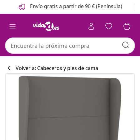
Anterior
Siguiente
Envío gratis a partir de 90 € (Península)
Volver a: Cabeceros y pies de cama
Colección de co
#sharemevidaxl