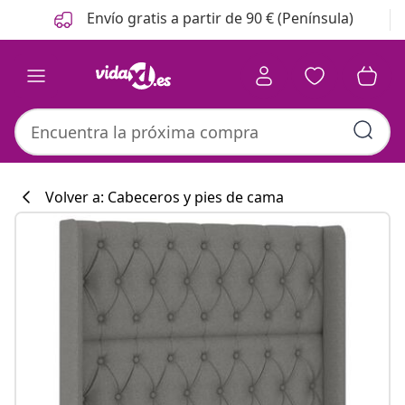
Anterior
Siguiente
Envío gratis a partir de 90 € (Península)
Volver a: Cabeceros y pies de cama
Colección de co
#sharemevidaxl