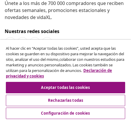
Únete a los más de 700 000 compradores que reciben
ofertas semanales, promociones estacionales y
novedades de vidaXL.
Nuestras redes sociales
Al hacer clic en “Aceptar todas las cookies”, usted acepta que las
cookies se guarden en su dispositivo para mejorar la navegación del
Desistir del contrato
sitio, analizar el uso del mismo,colaborar con nuestros estudios para
marketing y anuncios personalizados. Las cookies también se
Solicita la cancelación de tu pedido.
utilizan para la personalización de anuncios.
Declaración de
privacidad y cookies
Desistir del contrato
Aceptar todas las cookies
Rechazarlas todas
Servicio al Cliente
Configuración de cookies
Empresas