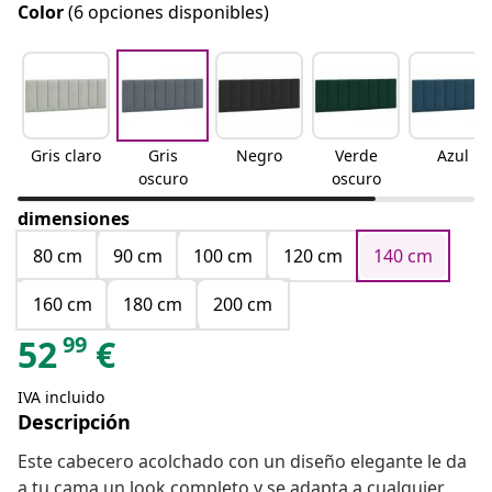
Color
(6 opciones disponibles)
Gris claro
Gris
Negro
Verde
Azul
oscuro
oscuro
dimensiones
80 cm
90 cm
100 cm
120 cm
140 cm
160 cm
180 cm
200 cm
99
52
€
IVA incluido
Descripción
Este cabecero acolchado con un diseño elegante le da
a tu cama un look completo y se adapta a cualquier