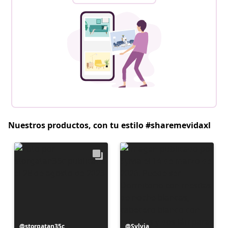
Nuestros productos, con tu estilo #sharemevidaxl
Publicación
storgatan35c
Publicación
Sylvia