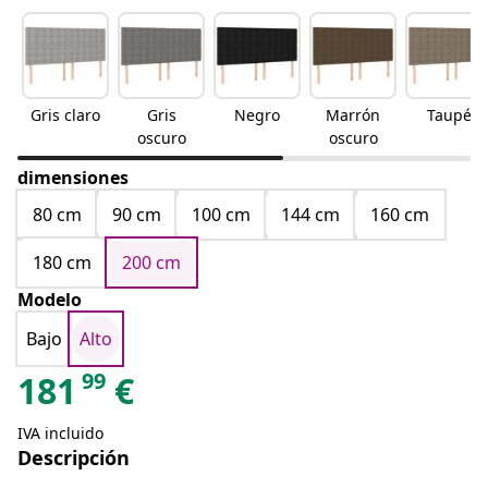
Gris claro
Gris
Negro
Marrón
Taupé
oscuro
oscuro
dimensiones
80 cm
90 cm
100 cm
144 cm
160 cm
180 cm
200 cm
Modelo
Bajo
Alto
99
181
€
IVA incluido
Descripción