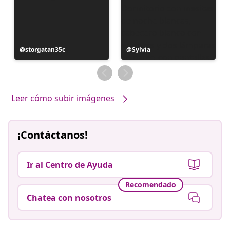
Publicación
storgatan35c
Publicación
Sylvia
realizada
realizada
por
por
Leer cómo subir imágenes
¡Contáctanos!
Ir al Centro de Ayuda
Recomendado
Chatea con nosotros