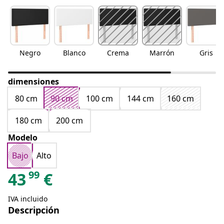
Negro
Blanco
Crema
Marrón
Gris
dimensiones
80 cm
90 cm
100 cm
144 cm
160 cm
180 cm
200 cm
Modelo
Bajo
Alto
99
43
€
IVA incluido
Descripción