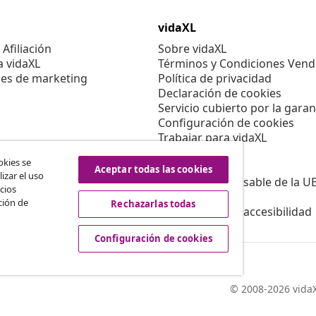
vidaXL
Afiliación
Sobre vidaXL
a vidaXL
Términos y Condiciones Vend
es de marketing
Política de privacidad
Declaración de cookies
Servicio cubierto por la garan
Configuración de cookies
Trabajar para vidaXL
Aviso legal
okies se
Seguridad
Aceptar todas las cookies
izar el uso
Persona responsable de la U
cios
Política de EPR
ción de
Rechazarlas todas
Información de accesibilidad
Configuración de cookies
© 2008-2026 vidaX