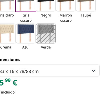
ris claro
Gris
Negro
Marrón
Taupé
oscuro
oscuro
Crema
Azul
Verde
mensiones
83 x 16 x 78/88 cm
99
5
€
 incluido