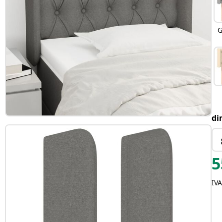
G
di
5
IVA