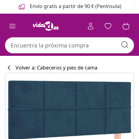
Anterior
Siguiente
Envío gratis a partir de 90 € (Península)
Volver a: Cabeceros y pies de cama
Colección de co
#sharemevidaxl