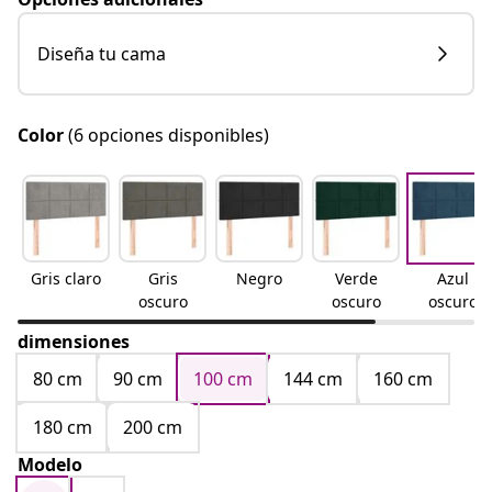
Diseña tu cama
Color
(6 opciones disponibles)
Gris claro
Gris
Negro
Verde
Azul
oscuro
oscuro
oscuro
dimensiones
80 cm
90 cm
100 cm
144 cm
160 cm
180 cm
200 cm
Modelo