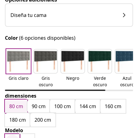
Diseña tu cama
Color
(6 opciones disponibles)
Gris claro
Gris
Negro
Verde
Azul
oscuro
oscuro
oscuro
dimensiones
80 cm
90 cm
100 cm
144 cm
160 cm
180 cm
200 cm
Modelo