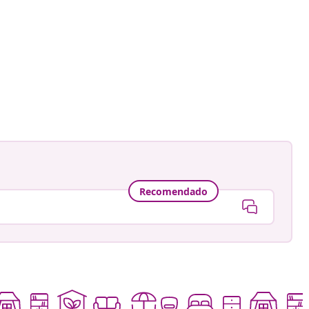
ión
a
Recomendado