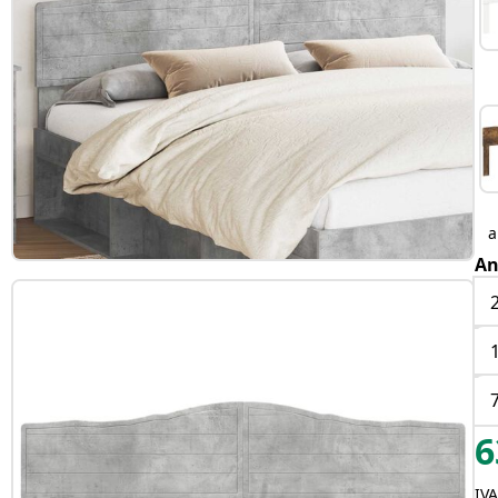
An
6
IVA