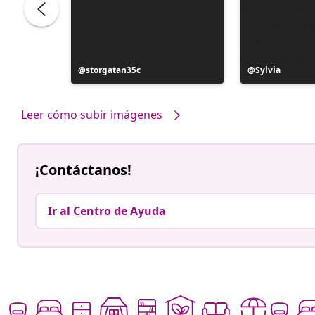
ele
Publicación
storgatan35c
Publicación
Sylvia
realizada
realizada
por
por
Leer cómo subir imágenes
¡Contáctanos!
Ir al Centro de Ayuda