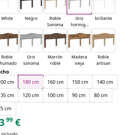
White
Negro
Roble
Gris
brillante
Sonoma
hormigó
n
Roble
Gris
Marrón
Madera
Roble
ahumado
sonoma
roble
vieja
artisan
cho
200 cm
180 cm
160 cm
150 cm
140 cm
135 cm
120 cm
100 cm
90 cm
80 cm
75 cm
99
3
€
 incluido