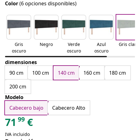
Color
(6 opciones disponibles)
Gris
Negro
Verde
Azul
Gris claro
oscuro
oscuro
oscuro
dimensiones
90 cm
100 cm
140 cm
160 cm
180 cm
200 cm
Modelo
Cabecero bajo
Cabecero Alto
99
71
€
IVA incluido