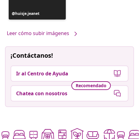
Publicación
huisje.jeanet
realizada
por
Leer cómo subir imágenes
¡Contáctanos!
Ir al Centro de Ayuda
Recomendado
Chatea con nosotros