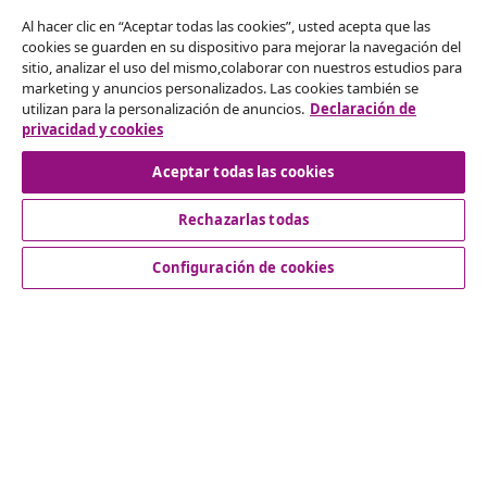
Al hacer clic en “Aceptar todas las cookies”, usted acepta que las
Desistir del contrato
cookies se guarden en su dispositivo para mejorar la navegación del
Solicita la cancelación de tu pedido.
sitio, analizar el uso del mismo,colaborar con nuestros estudios para
marketing y anuncios personalizados. Las cookies también se
utilizan para la personalización de anuncios.
Declaración de
Desistir del contrato
privacidad y cookies
Aceptar todas las cookies
Servicio al Cliente
Rechazarlas todas
Configuración de cookies
Empresas
vidaXL
Descubre mas