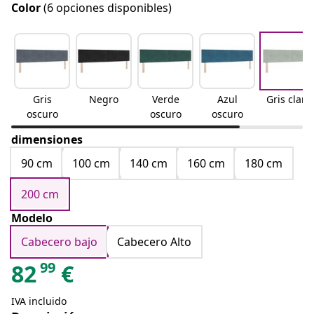
Color
(6 opciones disponibles)
Gris
Negro
Verde
Azul
Gris claro
oscuro
oscuro
oscuro
dimensiones
90 cm
100 cm
140 cm
160 cm
180 cm
200 cm
Modelo
Cabecero bajo
Cabecero Alto
99
82
€
IVA incluido