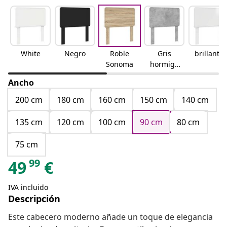
White
Negro
Roble
Gris
brillante
Sonoma
hormigó
n
Ancho
200 cm
180 cm
160 cm
150 cm
140 cm
135 cm
120 cm
100 cm
90 cm
80 cm
75 cm
99
49
€
IVA incluido
Descripción
Este cabecero moderno añade un toque de elegancia