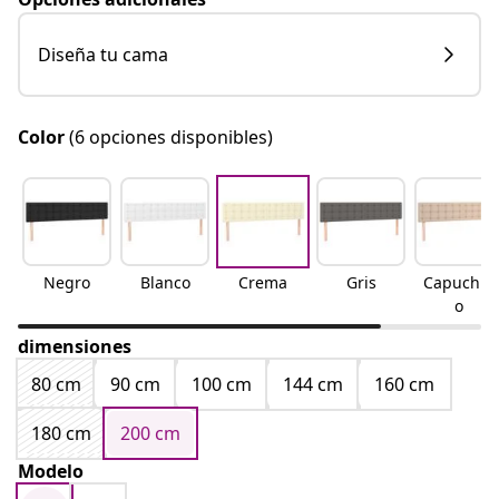
Diseña tu cama
Color
(6 opciones disponibles)
Negro
Blanco
Crema
Gris
Capuchin
o
dimensiones
80 cm
90 cm
100 cm
144 cm
160 cm
180 cm
200 cm
Modelo