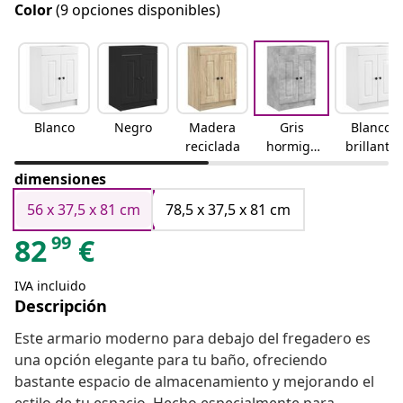
Color
(9 opciones disponibles)
Blanco
Negro
Madera
Gris
Blanco
reciclada
hormigó
brillante
n
dimensiones
56 x 37,5 x 81 cm
78,5 x 37,5 x 81 cm
99
82
€
IVA incluido
Descripción
Este armario moderno para debajo del fregadero es
una opción elegante para tu baño, ofreciendo
bastante espacio de almacenamiento y mejorando el