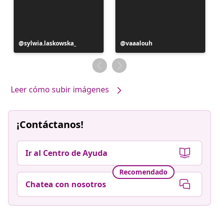
Publicación
sylwia.laskowska_
Publicación
vaaalouh
realizada
realizada
por
por
Leer cómo subir imágenes
¡Contáctanos!
Ir al Centro de Ayuda
Recomendado
Chatea con nosotros