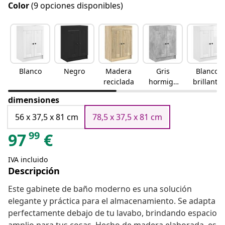
Color
(9 opciones disponibles)
Blanco
Negro
Madera
Gris
Blanco
reciclada
hormigó
brillante
n
dimensiones
56 x 37,5 x 81 cm
78,5 x 37,5 x 81 cm
99
97
€
IVA incluido
Descripción
Este gabinete de baño moderno es una solución
elegante y práctica para el almacenamiento. Se adapta
perfectamente debajo de tu lavabo, brindando espacio