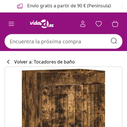
Anterior
Siguiente
Envío gratis a partir de 90 € (Península)
Volver a: Tocadores de baño
Colección de co
#sharemevidaxl