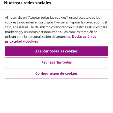
Nuestras redes sociales
Al hacer clic en “Aceptar todas las cookies”, usted acepta que las
cookies se guarden en su dispositivo para mejorar la navegación del
Desistir del contrato
sitio, analizar el uso del mismo,colaborar con nuestros estudios para
marketing y anuncios personalizados. Las cookies también se
Solicita la cancelación de tu pedido.
utilizan para la personalización de anuncios.
Declaración de
privacidad y cookies
Desistir del contrato
Aceptar todas las cookies
Rechazarlas todas
Servicio al Cliente
Configuración de cookies
Empresas
vidaXL
Descubre mas