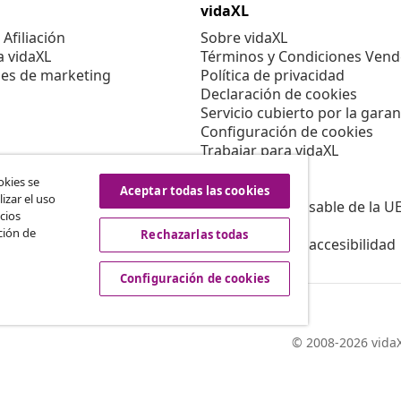
vidaXL
Afiliación
Sobre vidaXL
a vidaXL
Términos y Condiciones Vend
es de marketing
Política de privacidad
Declaración de cookies
Servicio cubierto por la garan
Configuración de cookies
Trabajar para vidaXL
Aviso legal
okies se
Seguridad
Aceptar todas las cookies
izar el uso
Persona responsable de la U
cios
Política de EPR
ción de
Rechazarlas todas
Información de accesibilidad
Configuración de cookies
© 2008-2026 vidaX