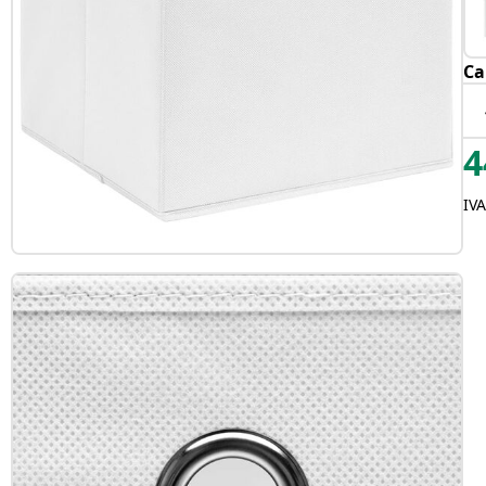
Ca
4
IVA