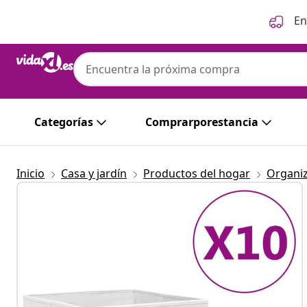
Anterior
Siguiente
En
Categorías
Comprarporestancia
Inicio
Casa y jardín
Productos del hogar
Organi