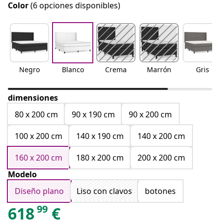
Color
(6 opciones disponibles)
Negro
Blanco
Crema
Marrón
Gris
dimensiones
80 x 200 cm
90 x 190 cm
90 x 200 cm
100 x 200 cm
140 x 190 cm
140 x 200 cm
160 x 200 cm
180 x 200 cm
200 x 200 cm
Modelo
Diseño plano
Liso con clavos
botones
99
618
€