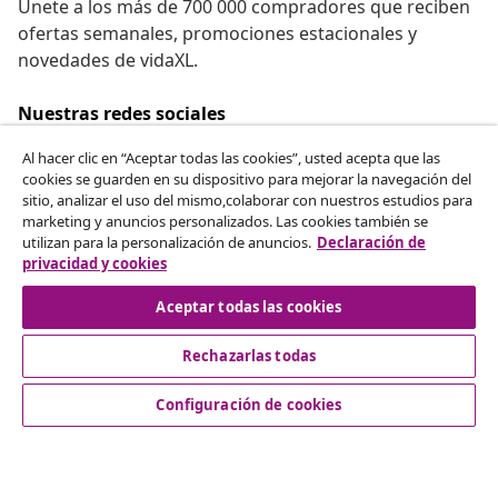
Únete a los más de 700 000 compradores que reciben
ofertas semanales, promociones estacionales y
novedades de vidaXL.
Nuestras redes sociales
Al hacer clic en “Aceptar todas las cookies”, usted acepta que las
cookies se guarden en su dispositivo para mejorar la navegación del
sitio, analizar el uso del mismo,colaborar con nuestros estudios para
Desistir del contrato
marketing y anuncios personalizados. Las cookies también se
utilizan para la personalización de anuncios.
Declaración de
Solicita la cancelación de tu pedido.
privacidad y cookies
Desistir del contrato
Aceptar todas las cookies
Rechazarlas todas
Servicio al Cliente
Configuración de cookies
Empresas