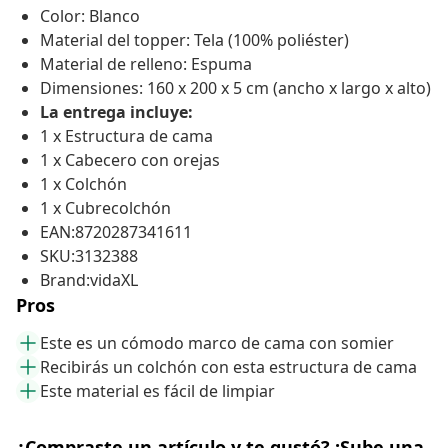
Color: Blanco
Material del topper: Tela (100% poliéster)
Material de relleno: Espuma
Dimensiones: 160 x 200 x 5 cm (ancho x largo x alto)
La entrega incluye:
1 x Estructura de cama
1 x Cabecero con orejas
1 x Colchón
1 x Cubrecolchón
EAN:8720287341611
SKU:3132388
Brand:vidaXL
Pros
Este es un cómodo marco de cama con somier
Recibirás un colchón con esta estructura de cama
Este material es fácil de limpiar
¿Compraste un artículo y te gustó? ¡Sube una