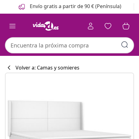
Anterior
Siguiente
Envío gratis a partir de 90 € (Península)
Volver a: Camas y somieres
Colección de co
#sharemevidaxl